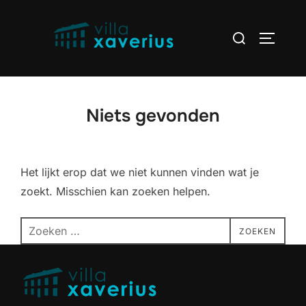
Ga
naar
Zoek
TOGGLE
de
naar:
inhoud
Niets gevonden
Het lijkt erop dat we niet kunnen vinden wat je
zoekt. Misschien kan zoeken helpen.
Zoek
ZOEKEN
naar: